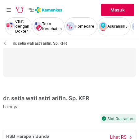
Masuk
Chat
Toko
dengan
Homecare
Asuransiku
Kesehatan
Dokter
dr. setia wati astri arifin. Sp. KFR
dr. setia wati astri arifin. Sp. KFR
Lainnya
Slot Guarantee
check
RSB Harapan Bunda
Lihat RS
chevron_right