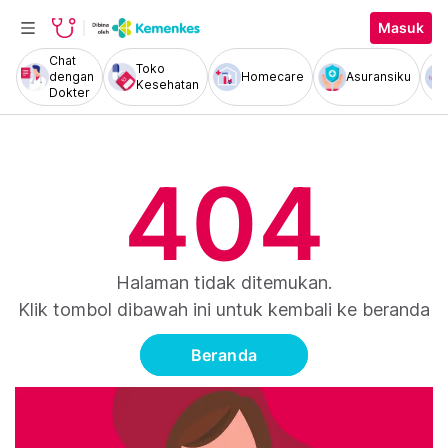
Masuk
Chat
Toko
dengan
Homecare
Asuransiku
Kesehatan
Dokter
404
Halaman tidak ditemukan.
Klik tombol dibawah ini untuk kembali ke beranda
Beranda