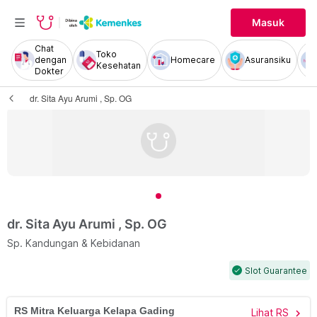
Masuk
Chat
Toko
dengan
Homecare
Asuransiku
Kesehatan
Dokter
dr. Sita Ayu Arumi , Sp. OG
dr. Sita Ayu Arumi , Sp. OG
Sp. Kandungan & Kebidanan
Slot Guarantee
check
RS Mitra Keluarga Kelapa Gading
Lihat RS
chevron_right