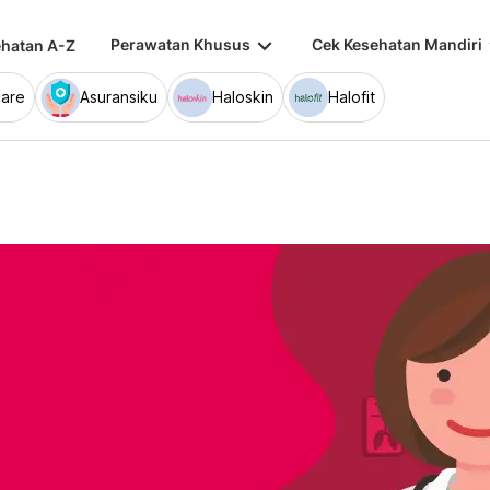
keyboard_arrow_down
keybo
Perawatan Khusus
Cek Kesehatan Mandiri
hatan A-Z
are
Asuransiku
Haloskin
Halofit