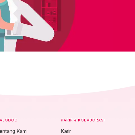
ALODOC
KARIR & KOLABORASI
entang Kami
Karir