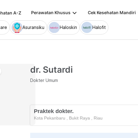
keyboard_arrow_down
keybo
Perawatan Khusus
Cek Kesehatan Mandiri
hatan A-Z
are
Asuransiku
Haloskin
Halofit
dr. Sutardi
Dokter Umum
Praktek dokter.
Kota Pekanbaru
,
Bukit Raya
,
Riau