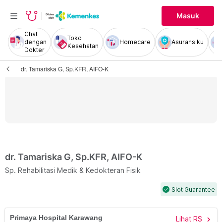
Masuk
Chat
Toko
dengan
Homecare
Asuransiku
Kesehatan
Dokter
dr. Tamariska G, Sp.KFR, AIFO-K
dr. Tamariska G, Sp.KFR, AIFO-K
Sp. Rehabilitasi Medik & Kedokteran Fisik
Slot Guarantee
check
Primaya Hospital Karawang
Lihat RS
chevron_right