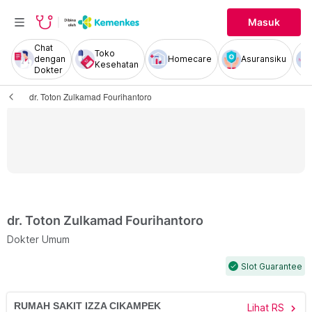
Masuk
Chat
Toko
dengan
Homecare
Asuransiku
Kesehatan
Dokter
dr. Toton Zulkamad Fourihantoro
dr. Toton Zulkamad Fourihantoro
Dokter Umum
Slot Guarantee
check
RUMAH SAKIT IZZA CIKAMPEK
Lihat RS
chevron_right