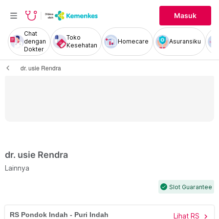
Masuk
Chat
Toko
dengan
Homecare
Asuransiku
Kesehatan
Dokter
dr. usie Rendra
dr. usie Rendra
Lainnya
Slot Guarantee
check
RS Pondok Indah - Puri Indah
Lihat RS
chevron_right