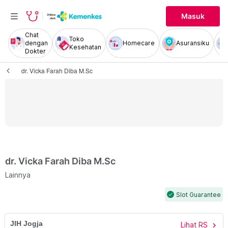
Masuk
Chat
Toko
dengan
Homecare
Asuransiku
Kesehatan
Dokter
dr. Vicka Farah Diba M.Sc
dr. Vicka Farah Diba M.Sc
Lainnya
Slot Guarantee
check
JIH Jogja
Lihat RS
chevron_right