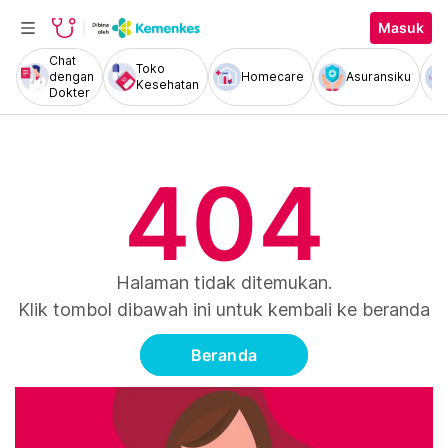
Masuk
Chat
Toko
dengan
Homecare
Asuransiku
Kesehatan
Dokter
404
Halaman tidak ditemukan.
Klik tombol dibawah ini untuk kembali ke beranda
Beranda