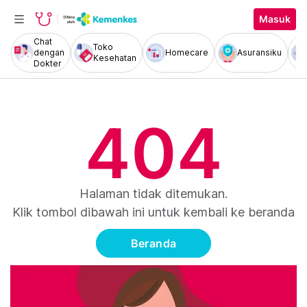
Masuk
Chat
Toko
dengan
Homecare
Asuransiku
Kesehatan
Dokter
404
Halaman tidak ditemukan.
Klik tombol dibawah ini untuk kembali ke beranda
Beranda