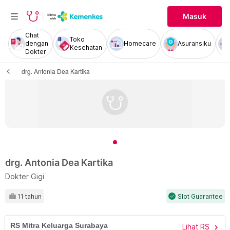
Masuk
Chat
Toko
dengan
Homecare
Asuransiku
Kesehatan
Dokter
drg. Antonia Dea Kartika
drg. Antonia Dea Kartika
Dokter Gigi
11 tahun
Slot Guarantee
check
RS Mitra Keluarga Surabaya
Lihat RS
chevron_right