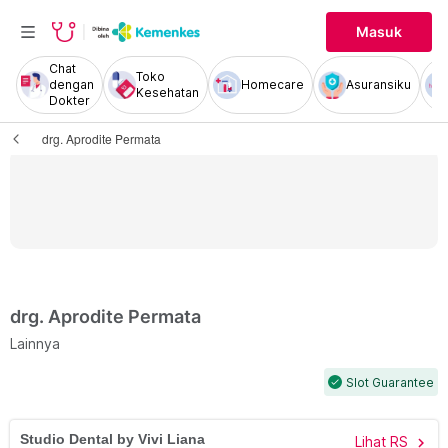
Masuk
Chat
Toko
dengan
Homecare
Asuransiku
Kesehatan
Dokter
drg. Aprodite Permata
drg. Aprodite Permata
Lainnya
Slot Guarantee
check
Studio Dental by Vivi Liana
Lihat RS
chevron_right