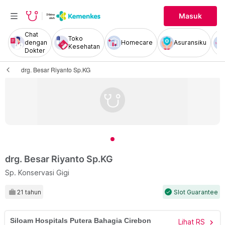
Masuk
Chat
Toko
dengan
Homecare
Asuransiku
Kesehatan
Dokter
drg. Besar Riyanto Sp.KG
drg. Besar Riyanto Sp.KG
Sp. Konservasi Gigi
21 tahun
Slot Guarantee
check
Siloam Hospitals Putera Bahagia Cirebon
Lihat RS
chevron_right