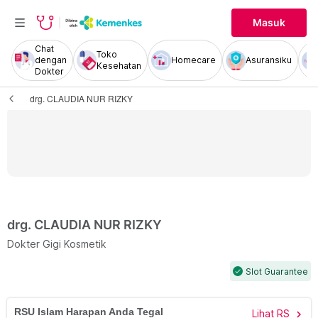
Masuk
Chat
Toko
dengan
Homecare
Asuransiku
Kesehatan
Dokter
drg. CLAUDIA NUR RIZKY
drg. CLAUDIA NUR RIZKY
Dokter Gigi Kosmetik
Slot Guarantee
check
RSU Islam Harapan Anda Tegal
Lihat RS
chevron_right