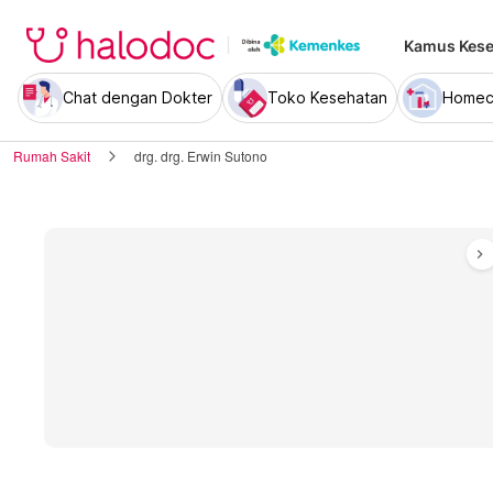
Kamus Kese
Chat dengan Dokter
Toko Kesehatan
Homec
Rumah Sakit
drg. drg. Erwin Sutono
chevron_right