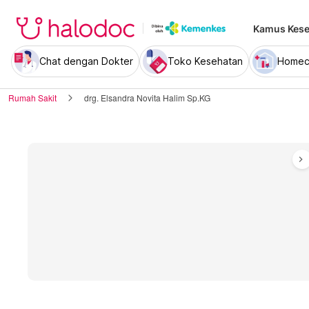
Kamus Kese
Chat dengan Dokter
Toko Kesehatan
Homec
Rumah Sakit
drg. Elsandra Novita Halim Sp.KG
chevron_right