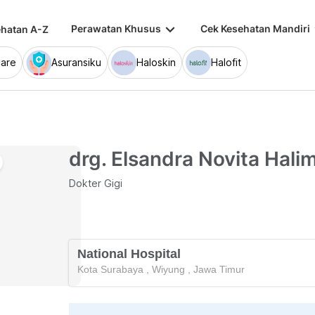
keyboard_arrow_down
keybo
Perawatan Khusus
Cek Kesehatan Mandiri
hatan A-Z
are
Asuransiku
Haloskin
Halofit
drg. Elsandra Novita Hali
Dokter Gigi
National Hospital
Kota Surabaya
,
Wiyung
,
Jawa Timur