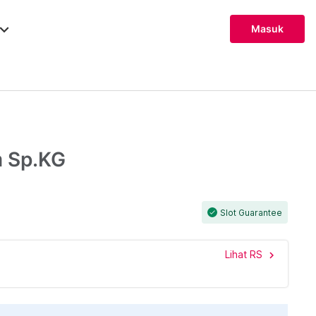
ard_arrow_down
Masuk
m Sp.KG
Slot Guarantee
check
Lihat RS
chevron_right