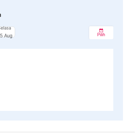
n
Selasa
Pilih
5 Aug