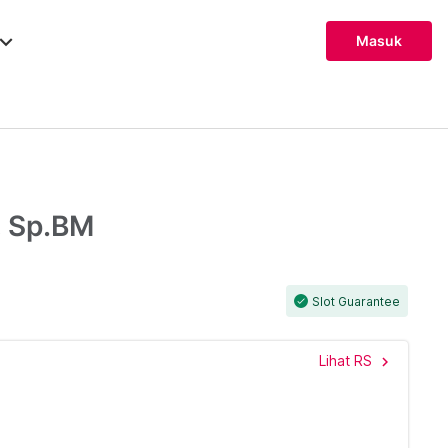
ard_arrow_down
Masuk
, Sp.BM
Slot Guarantee
check
Lihat RS
chevron_right