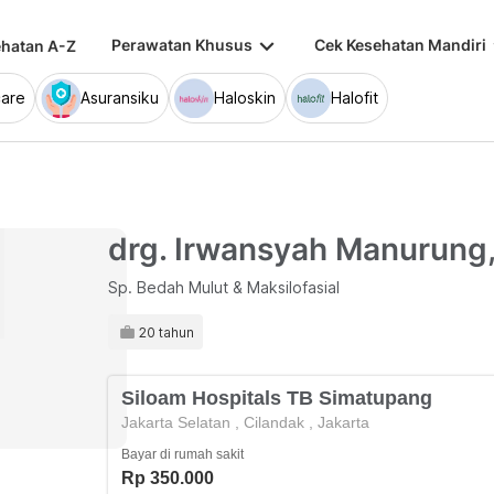
keyboard_arrow_down
keybo
Perawatan Khusus
Cek Kesehatan Mandiri
hatan A-Z
are
Asuransiku
Haloskin
Halofit
drg. Irwansyah Manurung
Sp. Bedah Mulut & Maksilofasial
20 tahun
Siloam Hospitals TB Simatupang
Jakarta Selatan
,
Cilandak
,
Jakarta
Bayar di rumah sakit
Rp 350.000