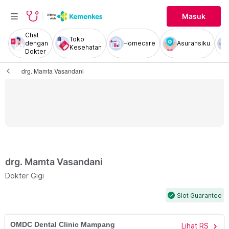
Masuk
Chat
Toko
dengan
Homecare
Asuransiku
Kesehatan
Dokter
drg. Mamta Vasandani
drg. Mamta Vasandani
Dokter Gigi
Slot Guarantee
check
OMDC Dental Clinic Mampang
Lihat RS
chevron_right