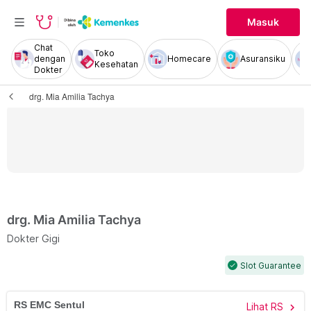
Masuk
Chat
Toko
dengan
Homecare
Asuransiku
Kesehatan
Dokter
drg. Mia Amilia Tachya
drg. Mia Amilia Tachya
Dokter Gigi
Slot Guarantee
check
RS EMC Sentul
Lihat RS
chevron_right