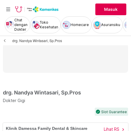
Masuk
Chat
Toko
dengan
Homecare
Asuransiku
Kesehatan
Dokter
drg. Nandya Wintasari, Sp.Pros
drg. Nandya Wintasari, Sp.Pros
Dokter Gigi
Slot Guarantee
check
Klinik Damessa Family Dental & Skincare
Lihat RS
chevron_right