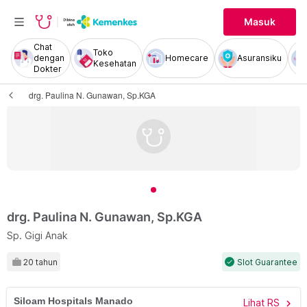
Masuk
Chat
Toko
dengan
Homecare
Asuransiku
Kesehatan
Dokter
drg. Paulina N. Gunawan, Sp.KGA
drg. Paulina N. Gunawan, Sp.KGA
Sp. Gigi Anak
20 tahun
Slot Guarantee
check
Siloam Hospitals Manado
Lihat RS
chevron_right