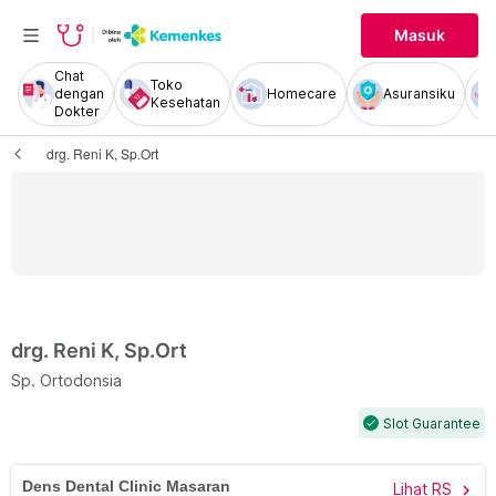
Masuk
Chat
Toko
dengan
Homecare
Asuransiku
Kesehatan
Dokter
drg. Reni K, Sp.Ort
drg. Reni K, Sp.Ort
Sp. Ortodonsia
Slot Guarantee
check
Dens Dental Clinic Masaran
Lihat RS
chevron_right