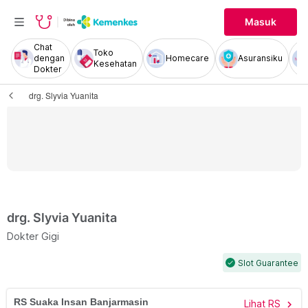
Masuk
Chat
Toko
dengan
Homecare
Asuransiku
Kesehatan
Dokter
drg. Slyvia Yuanita
drg. Slyvia Yuanita
Dokter Gigi
Slot Guarantee
check
RS Suaka Insan Banjarmasin
Lihat RS
chevron_right