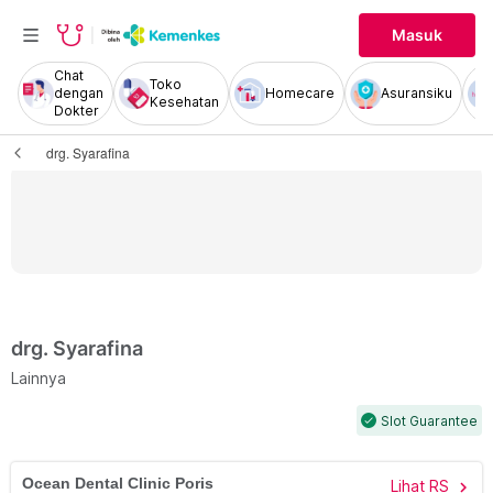
Masuk
Chat
Toko
dengan
Homecare
Asuransiku
Kesehatan
Dokter
drg. Syarafina
drg. Syarafina
Lainnya
Slot Guarantee
check
Ocean Dental Clinic Poris
Lihat RS
chevron_right