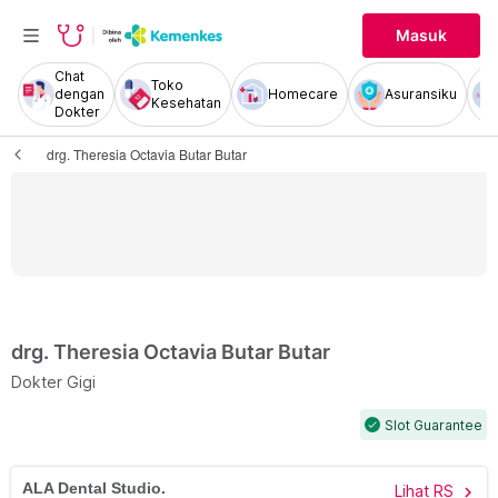
Masuk
Chat
Toko
dengan
Homecare
Asuransiku
Kesehatan
Dokter
drg. Theresia Octavia Butar Butar
drg. Theresia Octavia Butar Butar
Dokter Gigi
Slot Guarantee
check
ALA Dental Studio.
Lihat RS
chevron_right