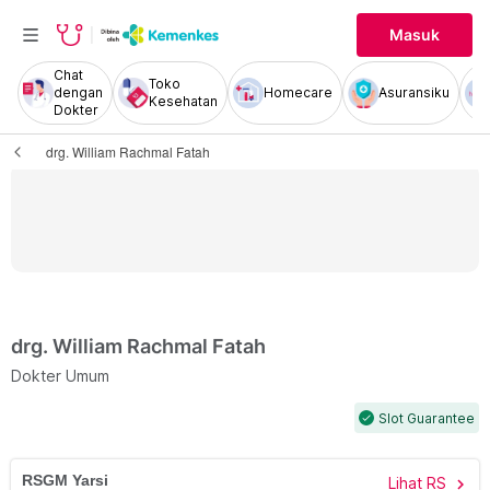
Masuk
Chat
Toko
dengan
Homecare
Asuransiku
Kesehatan
Dokter
drg. William Rachmal Fatah
drg. William Rachmal Fatah
Dokter Umum
Slot Guarantee
check
RSGM Yarsi
Lihat RS
chevron_right