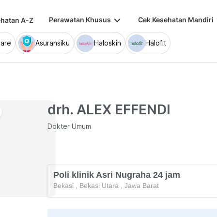
keyboard_arrow_down
keybo
Perawatan Khusus
Cek Kesehatan Mandiri
hatan A-Z
are
Asuransiku
Haloskin
Halofit
drh. ALEX EFFENDI
Dokter Umum
Poli klinik Asri Nugraha 24 jam
Bekasi
,
Bekasi Utara
,
Jawa Barat