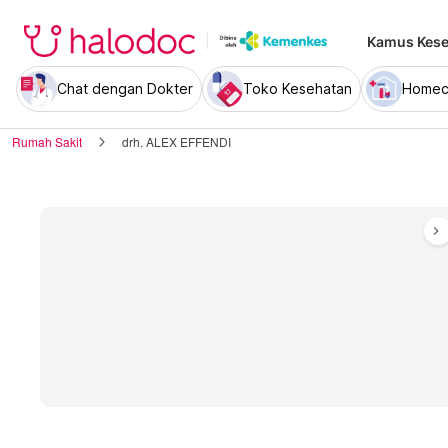
Kamus Kese
Chat dengan Dokter
Toko Kesehatan
Homec
Rumah Sakit
drh. ALEX EFFENDI
chevron_right