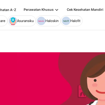
keyboard_arrow_down
keybo
Perawatan Khusus
Cek Kesehatan Mandiri
hatan A-Z
are
Asuransiku
Haloskin
Halofit