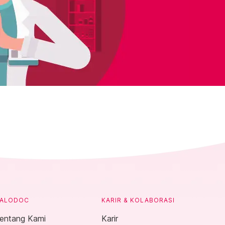
ALODOC
KARIR & KOLABORASI
entang Kami
Karir