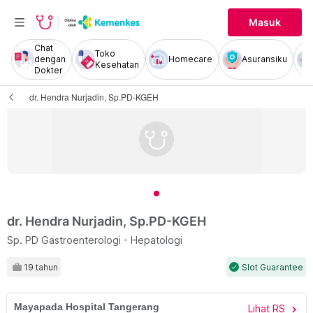
Masuk
Chat
Toko
dengan
Homecare
Asuransiku
Kesehatan
Dokter
dr. Hendra Nurjadin, Sp.PD-KGEH
dr. Hendra Nurjadin, Sp.PD-KGEH
Sp. PD Gastroenterologi - Hepatologi
19 tahun
Slot Guarantee
check
Mayapada Hospital Tangerang
Lihat RS
chevron_right