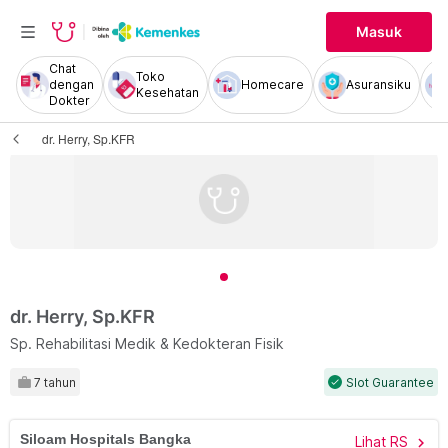
Masuk
Chat
Toko
dengan
Homecare
Asuransiku
Kesehatan
Dokter
dr. Herry, Sp.KFR
dr. Herry, Sp.KFR
Sp. Rehabilitasi Medik & Kedokteran Fisik
7 tahun
Slot Guarantee
check
Siloam Hospitals Bangka
Lihat RS
chevron_right