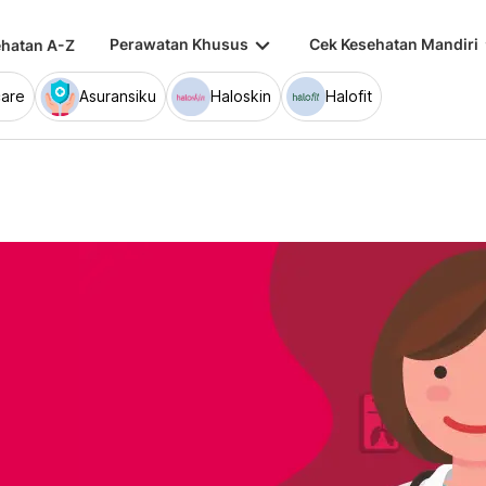
keyboard_arrow_down
keybo
Perawatan Khusus
Cek Kesehatan Mandiri
hatan A-Z
are
Asuransiku
Haloskin
Halofit