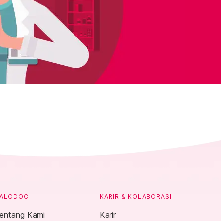
ALODOC
KARIR & KOLABORASI
entang Kami
Karir