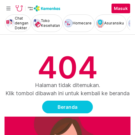
Masuk
Chat
Toko
dengan
Homecare
Asuransiku
Kesehatan
Dokter
404
Halaman tidak ditemukan.
Klik tombol dibawah ini untuk kembali ke beranda
Beranda