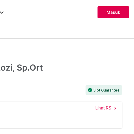
ard_arrow_down
Masuk
zi, Sp.Ort
Slot Guarantee
check
Lihat RS
chevron_right