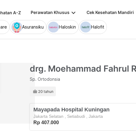
keyboard_arrow_down
keybo
Perawatan Khusus
Cek Kesehatan Mandiri
hatan A-Z
are
Asuransiku
Haloskin
Halofit
drg. Moehammad Fahrul Ro
Sp. Ortodonsia
20 tahun
Mayapada Hospital Kuningan
Jakarta Selatan
,
Setiabudi
,
Jakarta
Rp 407.000