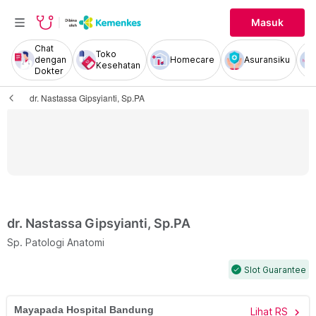
Masuk
Chat
Toko
dengan
Homecare
Asuransiku
Kesehatan
Dokter
dr. Nastassa Gipsyianti, Sp.PA
dr. Nastassa Gipsyianti, Sp.PA
Sp. Patologi Anatomi
Slot Guarantee
check
Mayapada Hospital Bandung
Lihat RS
chevron_right