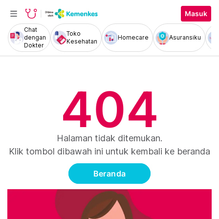
Masuk
Chat
Toko
dengan
Homecare
Asuransiku
Kesehatan
Dokter
404
Halaman tidak ditemukan.
Klik tombol dibawah ini untuk kembali ke beranda
Beranda