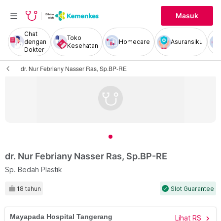
Masuk
Chat
Toko
dengan
Homecare
Asuransiku
Kesehatan
Dokter
dr. Nur Febriany Nasser Ras, Sp.BP-RE
dr. Nur Febriany Nasser Ras, Sp.BP-RE
Sp. Bedah Plastik
18 tahun
Slot Guarantee
check
Mayapada Hospital Tangerang
Lihat RS
chevron_right