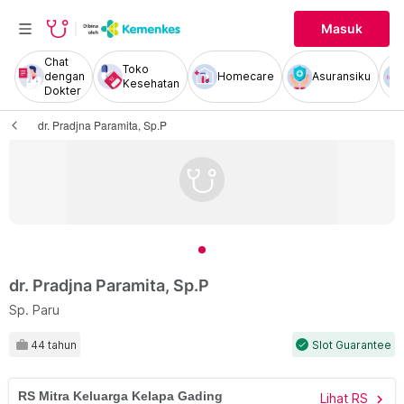
Masuk
Chat
Toko
dengan
Homecare
Asuransiku
Kesehatan
Dokter
dr. Pradjna Paramita, Sp.P
dr. Pradjna Paramita, Sp.P
Sp. Paru
44 tahun
Slot Guarantee
check
RS Mitra Keluarga Kelapa Gading
Lihat RS
chevron_right