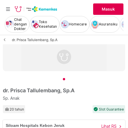
Masuk
Chat
Toko
dengan
Homecare
Asuransiku
Kesehatan
Dokter
dr. Prisca Tallulembang, Sp.A
dr. Prisca Tallulembang, Sp.A
Sp. Anak
20 tahun
Slot Guarantee
check
Siloam Hospitals Kebon Jeruk
Lihat RS
chevron_right