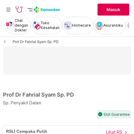
Masuk
Chat
Toko
dengan
Homecare
Asuransiku
Kesehatan
Dokter
Prof Dr Fahrial Syam Sp. PD
Prof Dr Fahrial Syam Sp. PD
Sp. Penyakit Dalam
Slot Guarantee
check
RSIJ Cempaka Putih
Lihat RS
chevron_right