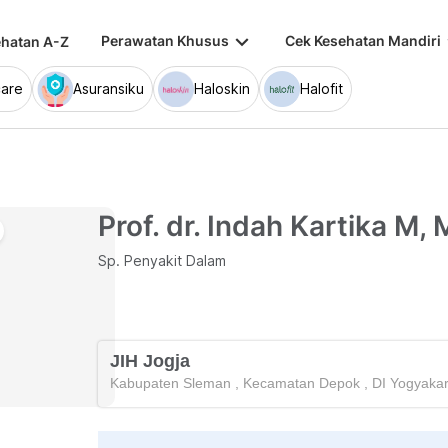
keyboard_arrow_down
keybo
Perawatan Khusus
Cek Kesehatan Mandiri
hatan A-Z
are
Asuransiku
Haloskin
Halofit
Prof. dr. Indah Kartika M, 
Sp. Penyakit Dalam
JIH Jogja
Kabupaten Sleman
,
Kecamatan Depok
,
DI Yogyakar