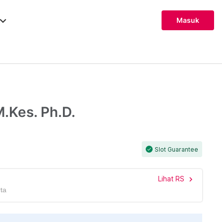
ard_arrow_down
Masuk
M.Kes. Ph.D.
Slot Guarantee
check
Lihat RS
chevron_right
ta