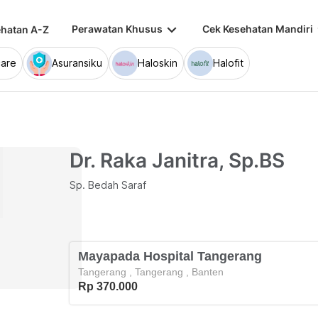
keyboard_arrow_down
keybo
Perawatan Khusus
Cek Kesehatan Mandiri
hatan A-Z
are
Asuransiku
Haloskin
Halofit
Dr. Raka Janitra, Sp.BS
Sp. Bedah Saraf
Mayapada Hospital Tangerang
Tangerang
,
Tangerang
,
Banten
Rp 370.000