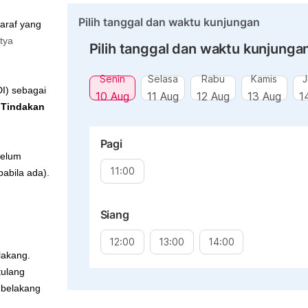
Pilih tanggal dan waktu kunjungan
Saraf yang
tya
Pilih tanggal dan waktu kunjunga
Senin
Selasa
Rabu
Kamis
J
DI) sebagai
10 Aug
11 Aug
12 Aug
13 Aug
1
 Tindakan
Pagi
belum
11:00
pabila ada).
Siang
12:00
13:00
14:00
lakang.
tulang
g belakang