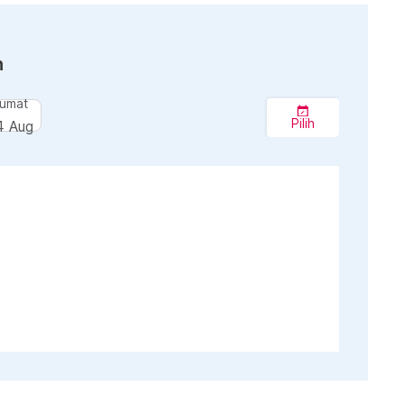
n
umat
Pilih
4 Aug