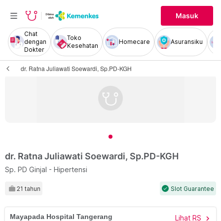
Masuk
Chat
Toko
dengan
Homecare
Asuransiku
Kesehatan
Dokter
dr. Ratna Juliawati Soewardi, Sp.PD-KGH
dr. Ratna Juliawati Soewardi, Sp.PD-KGH
Sp. PD Ginjal - Hipertensi
21 tahun
Slot Guarantee
check
Mayapada Hospital Tangerang
Lihat RS
chevron_right