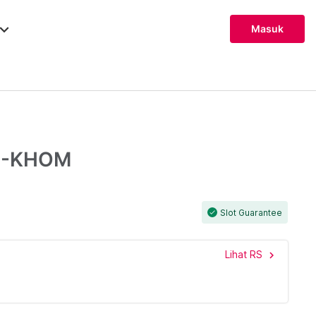
ard_arrow_down
Masuk
.PD-KHOM
Slot Guarantee
check
Lihat RS
chevron_right