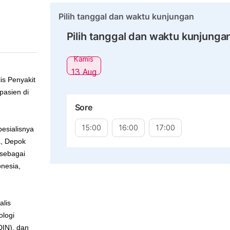
Pilih tanggal dan waktu kunjungan
Pilih tanggal dan waktu kunjunga
Kamis
13 Aug
is Penyakit
pasien di
Sore
15:00
16:00
17:00
esialisnya
a, Depok
 sebagai
onesia,
alis
ologi
IN), dan