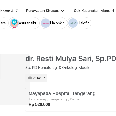
keyboard_arrow_down
keybo
Perawatan Khusus
Cek Kesehatan Mandiri
hatan A-Z
are
Asuransiku
Haloskin
Halofit
dr. Resti Mulya Sari, Sp
Sp. PD Hematologi & Onkologi Medik
22 tahun
Mayapada Hospital Tangerang
Tangerang
,
Tangerang
,
Banten
Rp 520.000