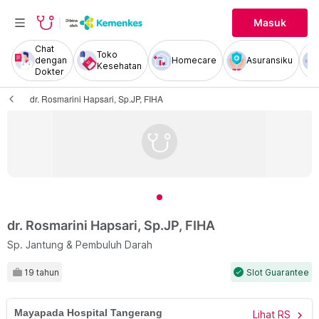
Masuk
Chat
Toko
dengan
Homecare
Asuransiku
Kesehatan
Dokter
dr. Rosmarini Hapsari, Sp.JP, FIHA
dr. Rosmarini Hapsari, Sp.JP, FIHA
Sp. Jantung & Pembuluh Darah
19 tahun
Slot Guarantee
check
Mayapada Hospital Tangerang
Lihat RS
chevron_right