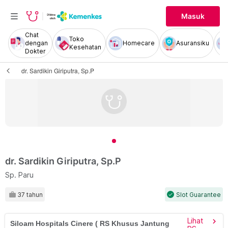
Masuk
Chat
Toko
dengan
Homecare
Asuransiku
Kesehatan
Dokter
dr. Sardikin Giriputra, Sp.P
dr. Sardikin Giriputra, Sp.P
Sp. Paru
37 tahun
Slot Guarantee
check
Lihat
chevron_right
Siloam Hospitals Cinere ( RS Khusus Jantung