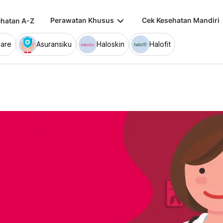
keyboard_arrow_down
keybo
Perawatan Khusus
Cek Kesehatan Mandiri
hatan A-Z
are
Asuransiku
Haloskin
Halofit