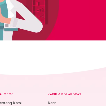
ALODOC
KARIR & KOLABORASI
entang Kami
Karir