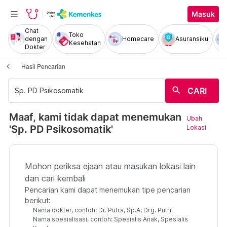
Masuk
Chat
Toko
dengan
Homecare
Asuransiku
Kesehatan
Dokter
Hasil Pencarian
search
CARI
Maaf, kami tidak dapat menemukan
Ubah
'Sp. PD Psikosomatik'
Lokasi
Mohon periksa ejaan atau masukan lokasi lain
dan cari kembali
Pencarian kami dapat menemukan tipe pencarian
berikut:
Nama dokter, contoh: Dr. Putra, Sp.A; Drg. Putri
Nama spesialisasi, contoh: Spesialis Anak, Spesialis