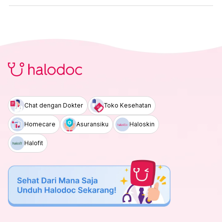
Chat dengan Dokter
Toko Kesehatan
Homecare
Asuransiku
Haloskin
Halofit