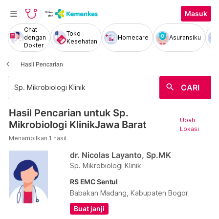
Masuk
Chat
Toko
dengan
Homecare
Asuransiku
Kesehatan
Dokter
Hasil Pencarian
search
CARI
Hasil Pencarian untuk Sp.
Ubah
Mikrobiologi KlinikJawa Barat
Lokasi
Menampilkan 1 hasil
dr. Nicolas Layanto, Sp.MK
Sp. Mikrobiologi Klinik
RS EMC Sentul
Babakan Madang, Kabupaten Bogor
Buat janji