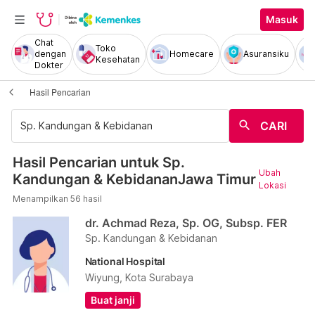
Masuk
Chat
Toko
dengan
Homecare
Asuransiku
Kesehatan
Dokter
Hasil Pencarian
search
CARI
Hasil Pencarian untuk Sp.
Ubah
Kandungan & KebidananJawa Timur
Lokasi
Menampilkan 56 hasil
dr. Achmad Reza, Sp. OG, Subsp. FER
Sp. Kandungan & Kebidanan
National Hospital
Wiyung, Kota Surabaya
Buat janji